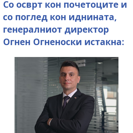
Со осврт кон почетоците и
со поглед кон иднината,
генералниот директор
Огнен Огненоски истакна: