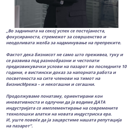
„Во заднината на секој успех се постојаноста,
фокусираноста, стремежот за совршенство и
неодоливата желба за надминување на препреките.
Фактот дека бизнисот не само што преживеа, туку и
се развива под разнообразни и честопати
предизвикувачки услови на пазарот во последните 10
години, е вистински доказ за напорната работа и
посветеноста на сите членови на тимот на
БизнисМрежа – и некогашни и сегашни.
Продолжуваме понатаму, ориентирани кон
иновативноста и одлучни да ја водиме ДАТА
индустријата со имплементирање на современите
технолошки алатки на новата индустриска ера.
И, уште повеќе да ја зацврстиме нашата репутација
на пазарот“.