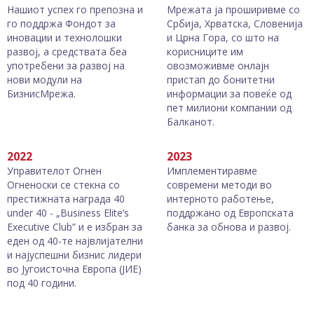
Нашиот успех го препозна и
Мрежата ја проширивме со
го поддржа Фондот за
Србија, Хрватска, Словенија
иновации и технолошки
и Црна Гора, со што на
развој, а средствата беа
корисниците им
употребени за развој на
овозможивме онлајн
нови модули на
пристап до бонитетни
БизнисМрежа.
информации за повеќе од
пет милиони компании од
Балканот.
2022
2023
Управителот Огнен
Имплементиравме
Огненоски се стекна со
современи методи во
престижната награда 40
интерното работење,
under 40 - „Business Elite’s
поддржано од Европската
Executive Club” и е избран за
банка за обнова и развој.
еден од 40-те највлијателни
и најуспешни бизнис лидери
во Југоисточна Европа (ЈИЕ)
под 40 години.