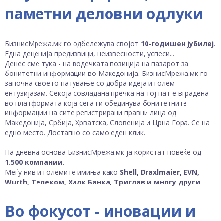
паметни деловни одлуки
БизнисМрежа.мк го одбележува својот
10-годишен јубилеј
.
Една деценија предизвици, неизвесности, успеси...
Денес сме тука - на водечката позиција на пазарот за
бонитетни информации во Македонија. БизнисМрежа.мк го
започна своето патување со добра идеја и голем
ентузијазам. Секоја совладана пречка на тој пат е вградена
во платформата која сега ги обединува бонитетните
информации на сите регистрирани правни лица од
Македонија, Србија, Хрватска, Словенија и Црна Гора. Се на
едно место. Достапно со само еден клик.
На дневна основа БизнисМрежа.мк ја користат повеќе од
1.500 компании
.
Меѓу нив и големите имиња како
Shell, Draxlmaier, EVN,
Wurth, Телеком, Халк Банка, Триглав и многу други
.
Во фокусот - иновации и