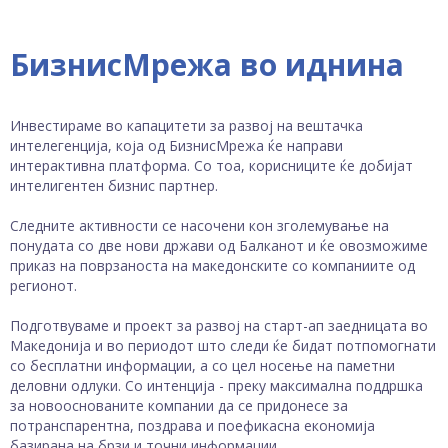
БизнисМрежа во иднина
Инвестираме во капацитети за развој на вештачка
интелегенција, која од БизнисМрежа ќе направи
интерактивна платформа. Со тоа, корисниците ќе добијат
интелигентен бизнис партнер.
Следните активности се насочени кон зголемување на
понудата со две нови држави од Балканот и ќе овозможиме
приказ на поврзаноста на македонските со компаниите од
регионот.
Подготвуваме и проект за развој на старт-ап заедницата во
Македонија и во периодот што следи ќе бидат потпомогнати
со бесплатни информации, а со цел носење на паметни
деловни одлуки. Со интенција - преку максимална поддршка
за новооснованите компании да се придонесе за
потранспарентна, поздрава и поефикасна економија
базирана на брзи и точни информации.