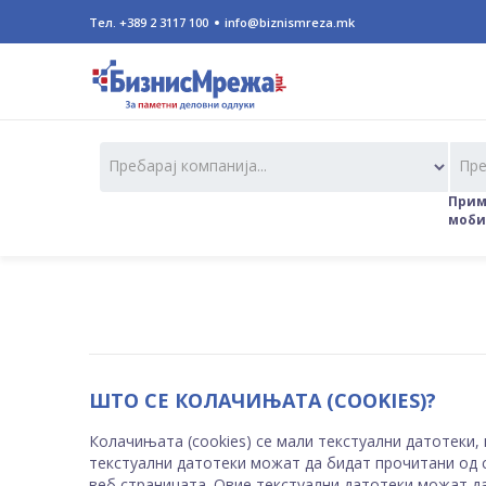
Тел. +389 2 3117 100
info@biznismreza.mk
Пребарај компанија...
Пре
Приме
мобил
ШТО СЕ КОЛАЧИЊАТА (COOKIES)?
Колачињата (cookies) се мали текстуални датотеки,
текстуални датотеки можат да бидат прочитани од с
веб страницата. Овие текстуални датотеки можат да 