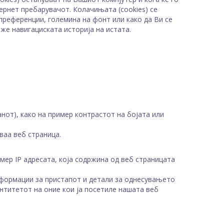
ернет пребарувачот. Колачињата (cookies) се
 преференции, големина на фонт или како да Ви се
же навигациската историја на истата.
нот), како на пример контрастот на бојата или
ваа веб страница.
ер IP адресата, која содржина од веб страницата
информации за пристапот и детали за однесувањето
ентитетот на оние кои ја посетиле нашата веб