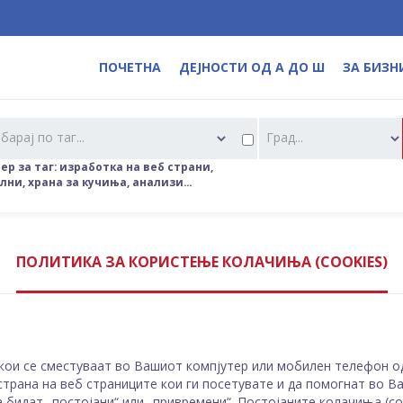
ПОЧЕТНА
ДЕЈНОСТИ ОД А ДО Ш
ЗА БИЗН
барај по таг...
Град...
р за таг: изработка на веб страни,
ни, храна за кучиња, анализи...
ПОЛИТИКА ЗА КОРИСТЕЊЕ КОЛАЧИЊА (COOKIES)
 кои се сместуваат во Вашиот компјутер или мобилен телефон од
трана на веб страниците кои ги посетувате и да помогнат во В
бидат „постојани“ или „привремени“. Постојаните колачиња (coo