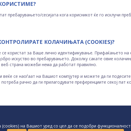
 КОРИСТИМЕ?
тат пребарувањето/сесијата кога корисникот ќе го исклучи преб
КОНТРОЛИРАТЕ КОЛАЧИЊАТА (COOKIES)?
е се користат за Ваше лично идентификување. Прифаќањето на о
добро искуство во пребарувањето. Доколку сакате овие колачињ
а веб страна можеби нема да работат правилно.
и веќе се наоѓаат на Вашиот компјутер и можете да ги подесит
 потреба рачно да ги прилагодувате преференциите секој пат ко
(cookies) на Вашиот уред со цел да се подобри функционалност